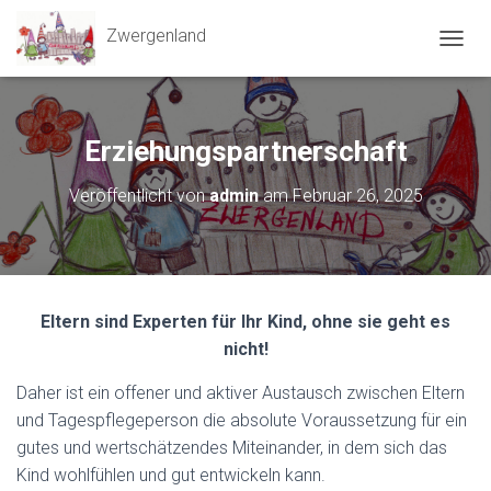
Zwergenland
N
A
V
I
G
Erziehungspartnerschaft
A
T
Veröffentlicht von
admin
am
Februar 26, 2025
I
O
N
U
M
S
Eltern sind Experten für Ihr Kind, ohne sie geht es
C
H
nicht!
A
L
Daher ist ein offener und aktiver Austausch zwischen Eltern
T
und Tagespflegeperson die absolute Voraussetzung für ein
E
gutes und wertschätzendes Miteinander, in dem sich das
N
Kind wohlfühlen und gut entwickeln kann.