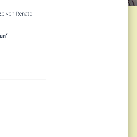
ze von Renate
tun“