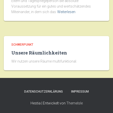
Eltern und Tagespflegeperson die absolute
Voraussetzung für ein gutes und wertschätzendes
Miteinander, in dem sich das
Weiterlesen
SCHWERPUNKT
Unsere Räumlichkeiten
Wir nutzen unsere Räume multifunktional.
DATENSCHUTZERKLÄRUNG
IMPRESSUM
Hestia | Entwickelt von
ThemeIsle