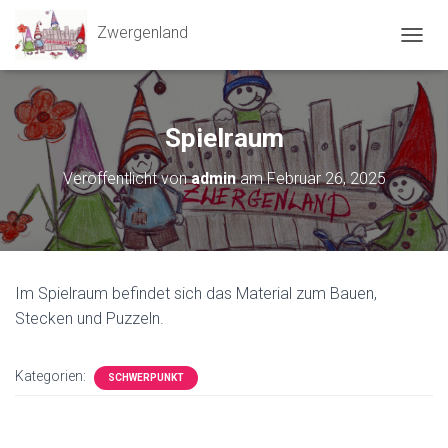
Zwergenland
N
A
V
I
G
Spielraum
A
T
Veröffentlicht von
admin
am
Februar 26, 2025
I
O
N
U
M
S
Im Spielraum befindet sich das Material zum Bauen,
C
H
Stecken und Puzzeln.
A
L
T
Kategorien:
SCHWERPUNKT
E
N