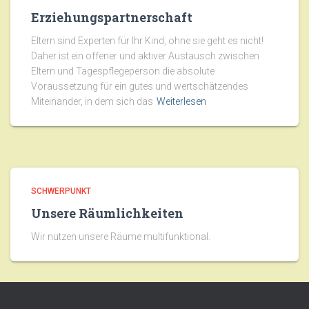
Erziehungspartnerschaft
Eltern sind Experten für Ihr Kind, ohne sie geht es nicht!
Daher ist ein offener und aktiver Austausch zwischen
Eltern und Tagespflegeperson die absolute
Voraussetzung für ein gutes und wertschätzendes
Miteinander, in dem sich das
Weiterlesen
SCHWERPUNKT
Unsere Räumlichkeiten
Wir nutzen unsere Räume multifunktional.