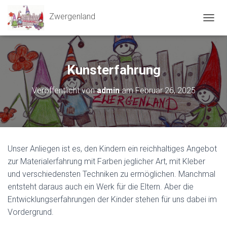
Zwergenland
N
A
V
I
G
Kunsterfahrung
A
T
Veröffentlicht von
admin
am
Februar 26, 2025
I
O
N
U
M
S
Unser Anliegen ist es, den Kindern ein reichhaltiges Angebot
C
H
zur Materialerfahrung mit Farben jeglicher Art, mit Kleber
A
und verschiedensten Techniken zu ermöglichen. Manchmal
L
entsteht daraus auch ein Werk für die Eltern. Aber die
T
Entwicklungserfahrungen der Kinder stehen für uns dabei im
E
N
Vordergrund.